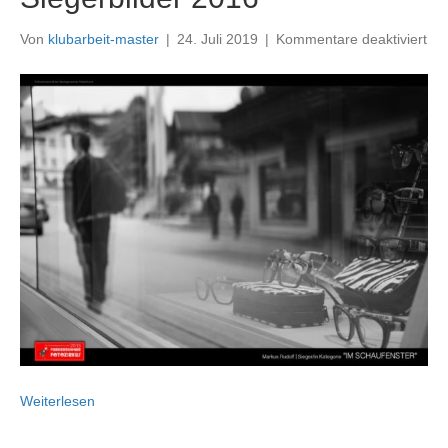
für
Von
klubarbeit-master
|
24. Juli 2019
|
Kommentare deaktiviert
Sie
20
Weiterlesen