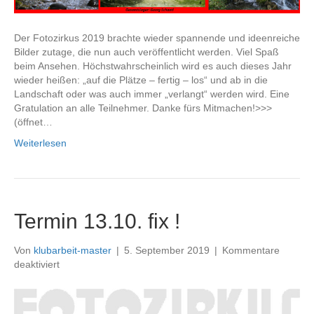
Der Fotozirkus 2019 brachte wieder spannende und ideenreiche
Bilder zutage, die nun auch veröffentlicht werden. Viel Spaß
beim Ansehen. Höchstwahrscheinlich wird es auch dieses Jahr
wieder heißen: „auf die Plätze – fertig – los“ und ab in die
Landschaft oder was auch immer „verlangt“ werden wird. Eine
Gratulation an alle Teilnehmer. Danke fürs Mitmachen!>>>
(öffnet…
Weiterlesen
Termin 13.10. fix !
Von
klubarbeit-master
|
5. September 2019
|
Kommentare
für
deaktiviert
Termin
13.10.
fix