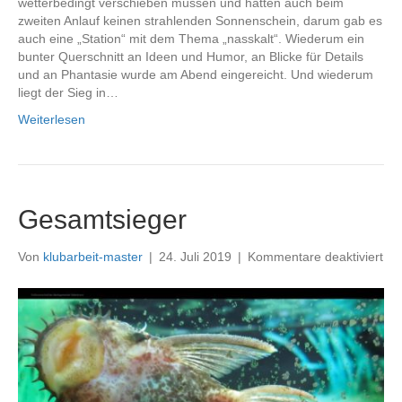
wetterbedingt verschieben müssen und hatten auch beim
zweiten Anlauf keinen strahlenden Sonnenschein, darum gab es
auch eine „Station“ mit dem Thema „nasskalt“. Wiederum ein
bunter Querschnitt an Ideen und Humor, an Blicke für Details
und an Phantasie wurde am Abend eingereicht. Und wiederum
liegt der Sieg in…
Weiterlesen
Gesamtsieger
für
Von
klubarbeit-master
|
24. Juli 2019
|
Kommentare deaktiviert
Ge