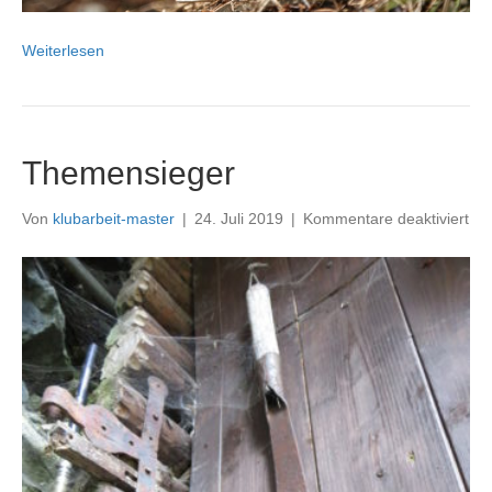
Weiterlesen
Themensieger
für
Von
klubarbeit-master
|
24. Juli 2019
|
Kommentare deaktiviert
Th