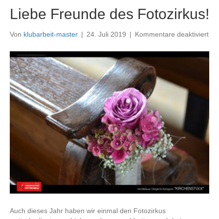
Liebe Freunde des Fotozirkus!
für
Von
klubarbeit-master
|
24. Juli 2019
|
Kommentare deaktiviert
Lie
Fr
de
Fot
Auch dieses Jahr haben wir einmal den Fotozirkus