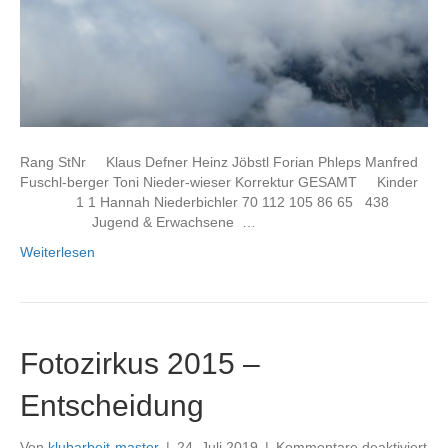
Rang StNr Klaus Defner Heinz Jöbstl Forian Phleps Manfred
Fuschl-berger Toni Nieder-wieser Korrektur GESAMT Kinder
1 1 Hannah Niederbichler 70 112 105 86 65 438
Jugend & Erwachsene …
Weiterlesen
Fotozirkus 2015 –
Entscheidung
für
Von
klubarbeit-master
|
24. Juli 2019
|
Kommentare deaktiviert