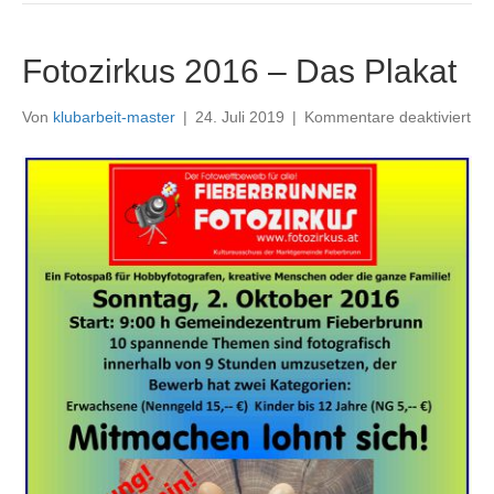
Fotozirkus 2016 – Das Plakat
für
Von
klubarbeit-master
|
24. Juli 2019
|
Kommentare deaktiviert
Fot
20
–
Da
Pla