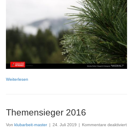
Weiterlesen
Themensieger 2016
für
Von
klubarbeit-master
|
24. Juli 2019
|
Kommentare deaktiviert
Th