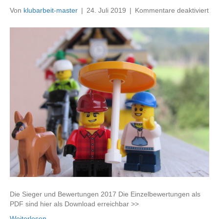
für
Von
klubarbeit-master
|
24. Juli 2019
|
Kommentare deaktiviert
FO
20
Die Sieger und Bewertungen 2017 Die Einzelbewertungen als
PDF sind hier als Download erreichbar >>
Weiterlesen