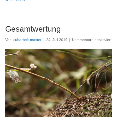
Gesamtwertung
für
Von
klubarbeit-master
|
24. Juli 2019
|
Kommentare deaktiviert
Ge