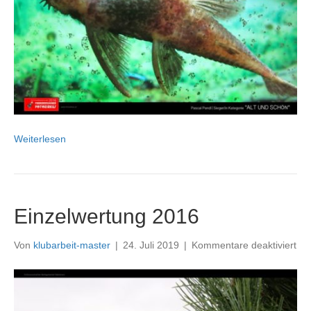
Weiterlesen
Einzelwertung 2016
für
Von
klubarbeit-master
|
24. Juli 2019
|
Kommentare deaktiviert
Ein
20