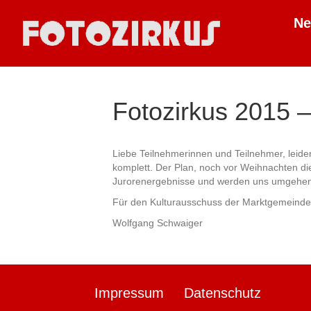
N
Fotozirkus 2015 
Liebe Teilnehmerinnen und Teilnehmer, leide
komplett. Der Plan, noch vor Weihnachten die
Jurorenergebnisse und werden uns umgehen
Für den Kulturausschuss der Marktgemeinde
Wolfgang Schwaiger
Impressum
Datenschutz