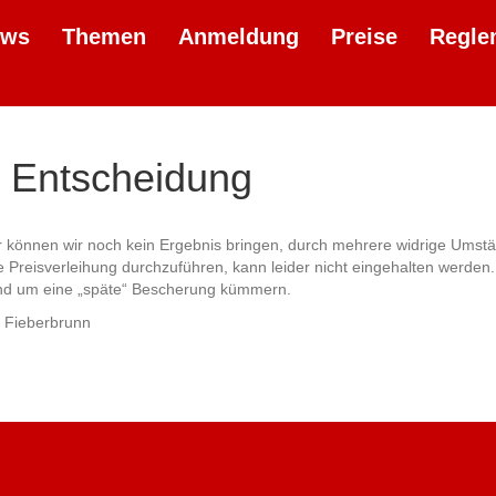
ews
Themen
Anmeldung
Preise
Regle
– Entscheidung
r können wir noch kein Ergebnis bringen, durch mehrere widrige Umstä
 Preisverleihung durchzuführen, kann leider nicht eingehalten werden. 
d um eine „späte“ Bescherung kümmern.
 Fieberbrunn