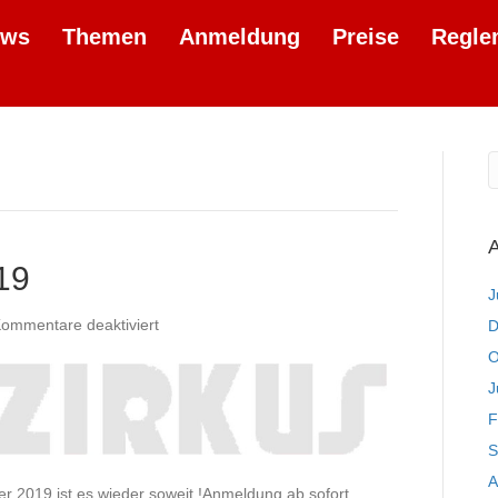
ews
Themen
Anmeldung
Preise
Regle
A
19
J
für
ommentare deaktiviert
D
Fotozirkus
O
Termin
J
2019
F
S
A
er 2019 ist es wieder soweit !Anmeldung ab sofort